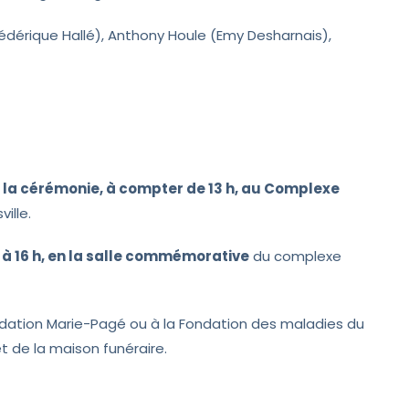
édérique Hallé), Anthony Houle (Emy Desharnais),
de la cérémonie, à compter de 13 h, au Complexe
ville.
 16 h, en la salle commémorative
du complexe
dation Marie-Pagé ou à la Fondation des maladies du
et de la maison funéraire.