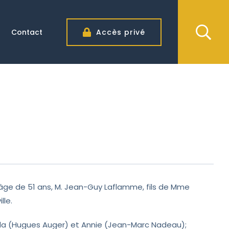
Contact
Accès privé
l’âge de 51 ans, M. Jean-Guy Laflamme, fils de Mme
lle.
Linda (Hugues Auger) et Annie (Jean-Marc Nadeau);