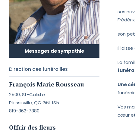
ses nev
Frédéri
son pet
Il lais
Messages de sympathie
La fami
Direction des funérailles
funéra
François Marie Rousseau
Une cé
funérair
2500, St-Calixte
Plessisville, QC G6L 1S5
Vos mar
819-362-7380
cœur et
Offrir des fleurs