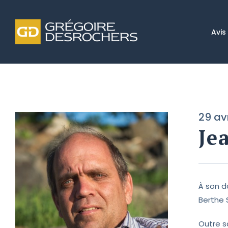
Avis
29 av
Je
À son d
Berthe S
Outre s