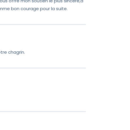
ous offre mon soutien le plus sincère,à
amme bon courage pour la suite.
tre chagrin.