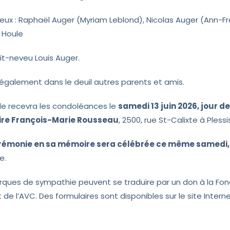
eux : Raphaël Auger (Myriam Leblond), Nicolas Auger (Ann-Fr
k Houle
it-neveu Louis Auger.
se également dans le deuil autres parents et amis.
lle recevra les condoléances le
samedi 13 juin 2026, jour 
ire François-Marie Rousseau
, 2500, rue St-Calixte à Plessis
rémonie en sa mémoire sera célébrée ce même samedi, à
e.
ques de sympathie peuvent se traduire par un don à la Fon
 de l’AVC. Des formulaires sont disponibles sur le site Intern