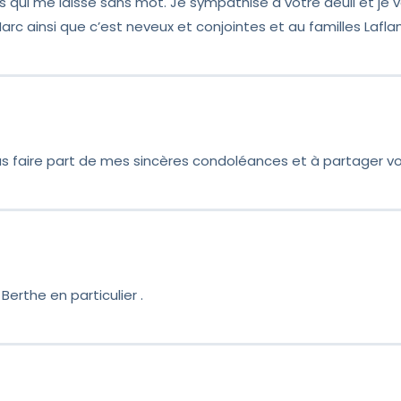
s qui me laisse sans mot. Je sympathise à votre deuil et je v
rc ainsi que c’est neveux et conjointes et au familles Lafl
us faire part de mes sincères condoléances et à partager vo
Berthe en particulier .