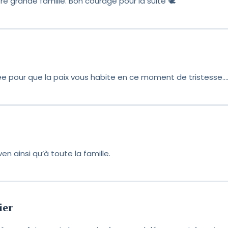
 grande famille. Bon courage pour la suite 🕊️
 pour que la paix vous habite en ce moment de tristesse…
n ainsi qu’à toute la famille.
ier