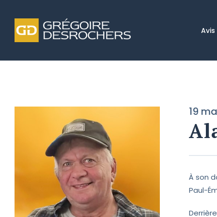
Avis
19 ma
Al
À son do
Paul-Ém
Derrièr