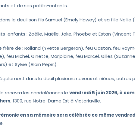
ants et de ses petits-enfants.
e dans le deuil son fils Samuel (Emely Hawey) et sa fille Nellie
ts-enfants : Zoélie, Maëlle, Jake, Phoebe et Estan (Vincent Thé
t le frère de : Rolland (Yvette Bergeron), feu Gaston, feu Ray
), feu Michel, Ginette, Marjolaine, feu Marcel, Gilles (Suzan
s) et Sylvie (Alain Pepin).
se également dans le deuil plusieurs neveux et nièces, autres 
lle recevra les condoléances le
vendredi 5 juin 2026, à co
hers
, 1300, rue Notre-Dame Est à Victoriaville.
rémonie en sa mémoire sera célébrée ce même vendredi, 
e.