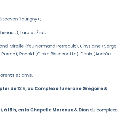
 (Steeven Tourigny) ;
riault), Lara et Éliot.
mond, Mireille (feu Normand Perreault), Ghyslaine (Serge
ne Perron), Ronald (Claire Bissonnette), Denis (Andrée
parents et amis.
mpter de 12 h, au Complexe funéraire Grégoire &
à 15 h, en la Chapelle Marcoux & Dion
du complexe