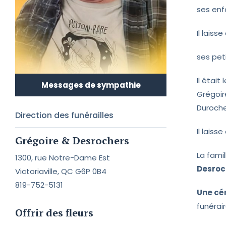
ses enf
Il laiss
ses peti
Il étai
Messages de sympathie
Grégoire
Durocher
Direction des funérailles
Il lais
Grégoire & Desrochers
La fami
1300, rue Notre-Dame Est
Desroc
Victoriaville, QC G6P 0B4
819-752-5131
Une cé
funérair
Offrir des fleurs