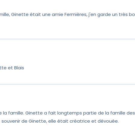
ours une épreuve et ce, peu importe les circonstances. Veu
mes respectueux sentiments.
ille, Ginette était une amie Fermières, j'en garde un très bo
te et Blais
a famille. Ginette a fait longtemps partie de la famille des F
t souvenir de Ginette, elle était créatrice et dévouée.