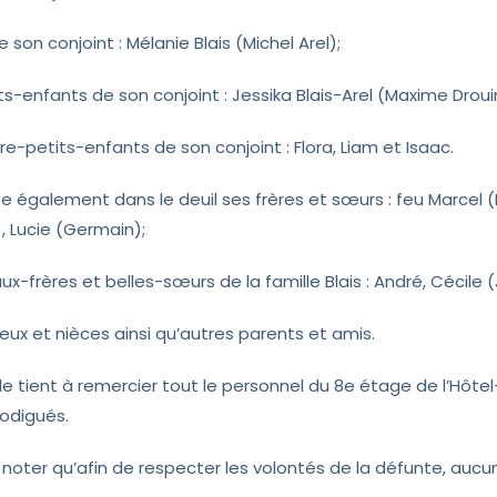
 de son conjoint : Mélanie Blais (Michel Arel);
its-enfants de son conjoint : Jessika Blais-Arel (Maxime Droui
ère-petits-enfants de son conjoint : Flora, Liam et Isaac.
isse également dans le deuil ses frères et sœurs : feu Marcel
), Lucie (Germain);
ux-frères et belles-sœurs de la famille Blais : André, Cécile
eux et nièces ainsi qu’autres parents et amis.
lle tient à remercier tout le personnel du 8e étage de l’Hôte
rodigués.
z noter qu’afin de respecter les volontés de la défunte, aucu