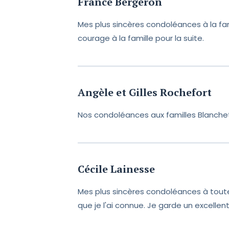
France Bergeron
Perdre un être cher est touj
condoléances et croire en 
Mes plus sincères condoléances à la fam
courage à la famille pour la suite.
Angèle et Gilles Rochefort
Nos condoléances aux familles Blanchet
Cécile Lainesse
Mes plus sincères condoléances à toute l
que je l'ai connue. Je garde un excellen