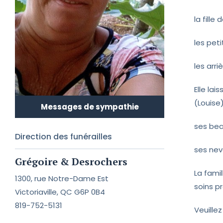
la fille
les pet
les arri
Elle la
(Louise
Messages de sympathie
ses bea
Direction des funérailles
ses nev
Grégoire & Desrochers
La fami
1300, rue Notre-Dame Est
soins p
Victoriaville, QC G6P 0B4
819-752-5131
Veuille