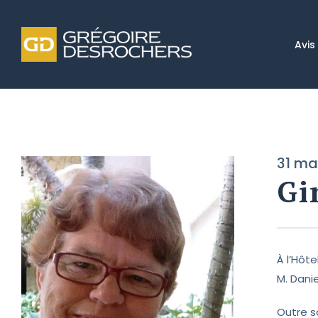
Avis
31 ma
Gi
À l’Hôt
M. Danie
Outre so