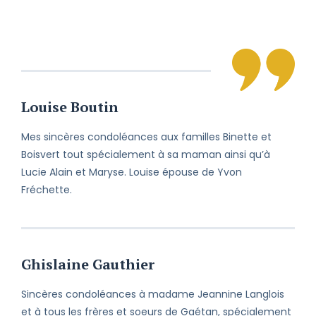
décès qui me laisse sans mot. Je
sympathise à votre deuil et je vous
offre mon soutien le plus sincère.
En ces moments pénibles, je tiens à
vous faire part de mes sincères
condoléances et à partager votre
Louise Boutin
chagrin.
Mes sincères condoléances aux familles Binette et
Malgré les kilomètres qui nous
Boisvert tout spécialement à sa maman ainsi qu’à
séparent, je vous prie de bien vouloir
Lucie Alain et Maryse. Louise épouse de Yvon
accepter mes sincères condoléances
à vous et à votre famille.
Fréchette.
Je suis avec vous chaque jour et
chaque instant. Vous pourrez toujours
compter sur moi. À très bientôt.
Ghislaine Gauthier
Perdre un être cher est toujours une
Sincères condoléances à madame Jeannine Langlois
épreuve et ce, peu importe les
et à tous les frères et soeurs de Gaétan, spécialement
circonstances. Veuillez recevoir mes