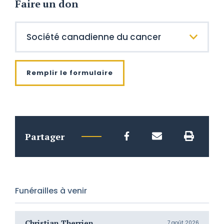
Faire un don
Remplir le formulaire
Partager
Funérailles à venir
Christian Therrien
C
7 août 2026