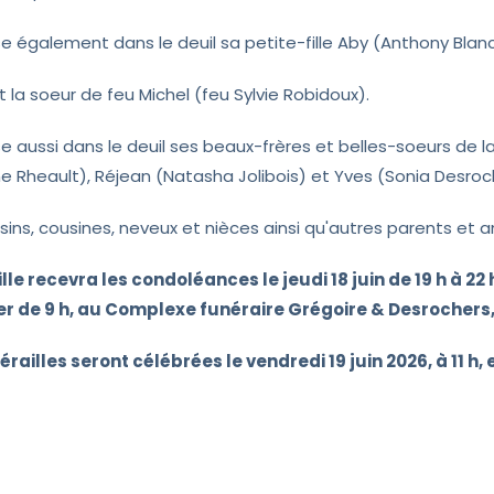
isse également dans le deuil sa petite-fille Aby (Anthony Blan
it la soeur de feu Michel (feu Sylvie Robidoux).
sse aussi dans le deuil ses beaux-frères et belles-soeurs de l
ne Rheault), Réjean (Natasha Jolibois) et Yves (Sonia Desroch
sins, cousines, neveux et nièces ainsi qu'autres parents et a
lle recevra les condoléances le jeudi 18 juin de 19 h à 22 
 de 9 h, au Complexe funéraire Grégoire & Desrochers, 1
érailles seront célébrées le vendredi 19 juin 2026, à 11 h