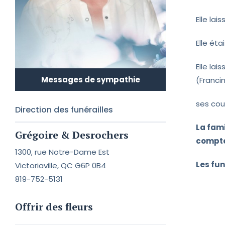
Elle la
Elle éta
Elle lai
Messages de sympathie
(Franci
ses cou
Direction des funérailles
La fami
Grégoire & Desrochers
compter
1300, rue Notre-Dame Est
Les fun
Victoriaville, QC G6P 0B4
819-752-5131
Offrir des fleurs