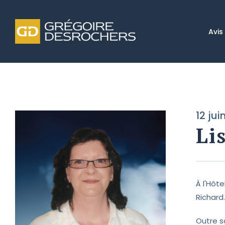
Avis
12 jui
Li
À l'Hôt
Richard.
Outre so