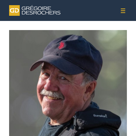
AVIS DE DÉCÈS
SERVICES
FAQ
SERVICES FUNÉRAIRES
CÉRÉMONIE ET RÉCEPTION
À PROPOS
PRODUITS FUNÉRAIRES
NOUVELLES
LIEU DE DERNIER REPOS
CONTACT
PRÉARRANGEMENTS FUNÉRAIRES
ACCÈS PRIVÉ