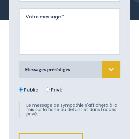
Messages prérédigés
Nous sommes atterrés devant cette
Public
Privé
douloureuse épreuve. Nous aimerions
tant vous apporter un peu de
réconfort, mais les mots nous
Le message de sympathie s'affichera à la
fois sur la fiche du défunt et dans l'accès
manquent. Recevez toute notre
privé.
tendresse.
Son départ fût doux et les adieux
attendrissants. Nous vous