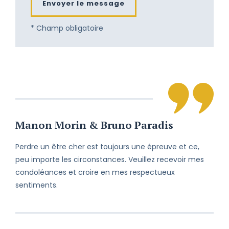
Envoyer le message
accompagnons dans le deuil et
demeurons près de vous. Tendresse.
* Champ obligatoire
C’est avec émoi que j’ai appris ce
décès qui me laisse sans mot. Je
sympathise à votre deuil et je vous
offre mon soutien le plus sincère.
En ces moments pénibles, je tiens à
vous faire part de mes sincères
condoléances et à partager votre
Manon Morin & Bruno Paradis
chagrin.
Perdre un être cher est toujours une épreuve et ce,
Malgré les kilomètres qui nous
peu importe les circonstances. Veuillez recevoir mes
séparent, je vous prie de bien vouloir
condoléances et croire en mes respectueux
accepter mes sincères condoléances
à vous et à votre famille.
sentiments.
Je suis avec vous chaque jour et
chaque instant. Vous pourrez toujours
compter sur moi. À très bientôt.