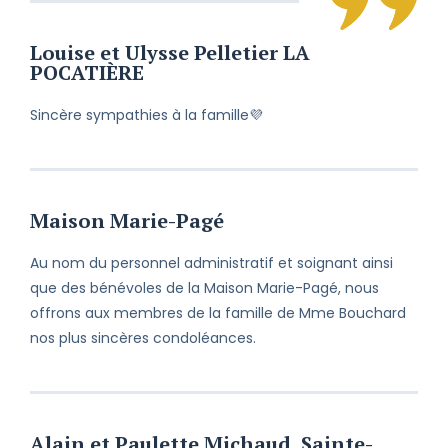
En ces moments pénibles, je tiens à
vous faire part de mes sincères
condoléances et à partager votre
Louise et Ulysse Pelletier LA
chagrin.
POCATIÈRE
Malgré les kilomètres qui nous
Sincère sympathies à la famille💜
séparent, je vous prie de bien vouloir
accepter mes sincères condoléances
à vous et à votre famille.
Maison Marie-Pagé
Je suis avec vous chaque jour et
chaque instant. Vous pourrez toujours
compter sur moi. À très bientôt.
Au nom du personnel administratif et soignant ainsi
que des bénévoles de la Maison Marie-Pagé, nous
Perdre un être cher est toujours une
offrons aux membres de la famille de Mme Bouchard
épreuve et ce, peu importe les
nos plus sincères condoléances.
circonstances. Veuillez recevoir mes
condoléances et croire en mes
respectueux sentiments.
Alain et Paulette Michaud, Sainte-