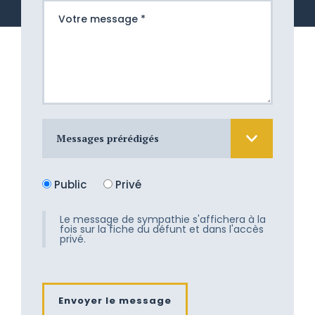
Messages prérédigés
Nous sommes atterrés devant cette
Public
Privé
douloureuse épreuve. Nous aimerions
tant vous apporter un peu de
réconfort, mais les mots nous
Le message de sympathie s'affichera à la
fois sur la fiche du défunt et dans l'accès
manquent. Recevez toute notre
privé.
tendresse.
Son départ fût doux et les adieux
attendrissants. Nous vous
Envoyer le message
accompagnons dans le deuil et