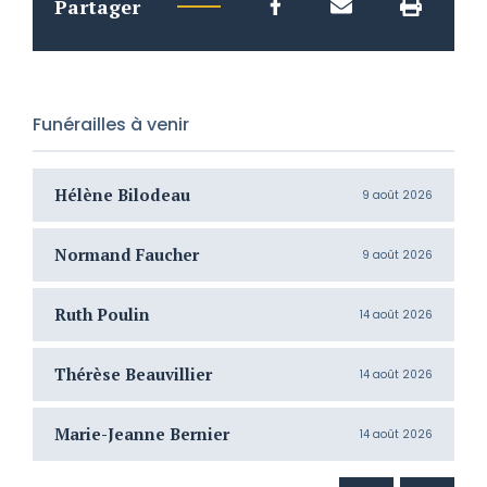
Partager
Funérailles à venir
Hélène Bilodeau
G
9 août 2026
Normand Faucher
J
9 août 2026
Ruth Poulin
S
14 août 2026
Thérèse Beauvillier
G
14 août 2026
Marie-Jeanne Bernier
J
14 août 2026