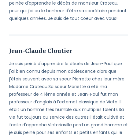
peinée d'apprendre le décès de monsieur Croteau,
Perdre un être cher est toujours une
pour qui j'ai eu le bonheur d'être sa secrétaire pendant
épreuve et ce, peu importe les
quelques années. Je suis de tout coeur avec vous!
circonstances. Veuillez recevoir mes
condoléances et croire en mes
respectueux sentiments.
Jean-Claude Cloutier
Je suis peiné d'apprendre le décès de Jean-Paul que
j'ai bien connu depuis mon adolescence alors que
j'étais souvent avec sa soeur Pierrette chez leur mère
Madame Croteau.Sa soeur Mariette a été ma
professeur de 4 ième année et Jean-Paul fut mon
professeur d'anglais à l'externat classique de Victo. Il
était un homme très humble aux multiples talents.Sa
vie fut toujours au service des autres.Il était cultivé et
facile d'approche.Victoriaville perd un grand homme et
je suis peiné pour ses enfants et petits enfants qui le