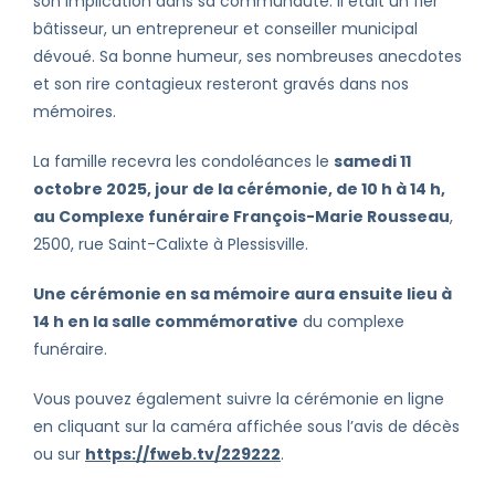
son implication dans sa communauté. Il était un fier
bâtisseur, un entrepreneur et conseiller municipal
dévoué. Sa bonne humeur, ses nombreuses anecdotes
et son rire contagieux resteront gravés dans nos
mémoires.
La famille recevra les condoléances le
samedi 11
octobre 2025, jour de la cérémonie, de 10 h à 14 h,
au Complexe funéraire François-Marie Rousseau
,
2500, rue Saint-Calixte à Plessisville.
Une cérémonie en sa mémoire aura ensuite lieu à
14 h en la salle commémorative
du complexe
funéraire.
Vous pouvez également suivre la cérémonie en ligne
en cliquant sur la caméra affichée sous l’avis de décès
ou sur
https://fweb.tv/229222
.