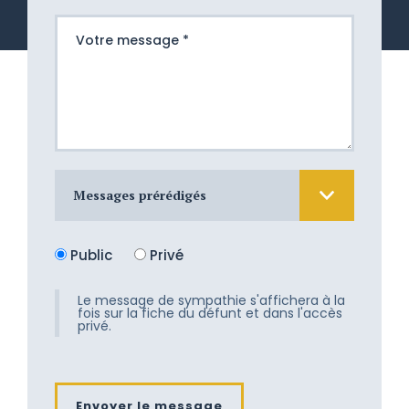
Messages prérédigés
Nous sommes atterrés devant cette
Public
Privé
douloureuse épreuve. Nous aimerions
tant vous apporter un peu de
réconfort, mais les mots nous
Le message de sympathie s'affichera à la
fois sur la fiche du défunt et dans l'accès
manquent. Recevez toute notre
privé.
tendresse.
Son départ fût doux et les adieux
attendrissants. Nous vous
Envoyer le message