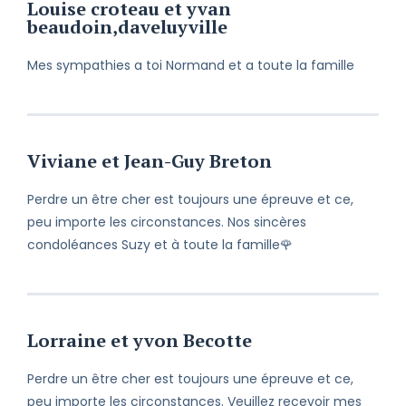
Louise croteau et yvan
beaudoin,daveluyville
Perdre un être cher est toujours une
épreuve et ce, peu importe les
Mes sympathies a toi Normand et a toute la famille
circonstances. Veuillez recevoir mes
condoléances et croire en mes
respectueux sentiments.
Viviane et Jean-Guy Breton
Perdre un être cher est toujours une épreuve et ce,
peu importe les circonstances. Nos sincères
condoléances Suzy et à toute la famille🌹
Lorraine et yvon Becotte
Perdre un être cher est toujours une épreuve et ce,
peu importe les circonstances. Veuillez recevoir mes