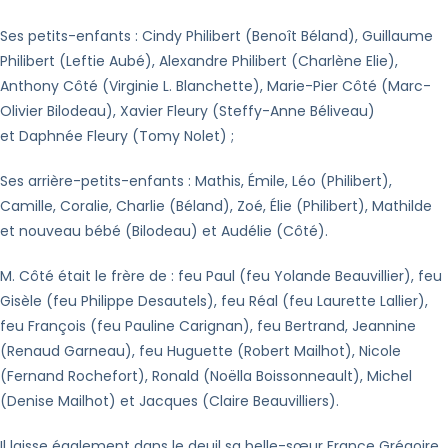
Ses petits-enfants : Cindy Philibert (Benoît Béland), Guillaume
Philibert (Leftie Aubé), Alexandre Philibert (Charlène Elie),
Anthony Côté (Virginie L. Blanchette), Marie-Pier Côté (Marc-
Olivier Bilodeau), Xavier Fleury (Steffy-Anne Béliveau)
et Daphnée Fleury (Tomy Nolet) ;
Ses arrière-petits-enfants : Mathis, Émile, Léo (Philibert),
Camille, Coralie, Charlie (Béland), Zoé, Élie (Philibert), Mathilde
et nouveau bébé (Bilodeau) et Audélie (Côté).
M. Côté était le frère de : feu Paul (feu Yolande Beauvillier), feu
Gisèle (feu Philippe Desautels), feu Réal (feu Laurette Lallier),
feu François (feu Pauline Carignan), feu Bertrand, Jeannine
(Renaud Garneau), feu Huguette (Robert Mailhot), Nicole
(Fernand Rochefort), Ronald (Noëlla Boissonneault), Michel
(Denise Mailhot) et Jacques (Claire Beauvilliers).
Il laisse également dans le deuil sa belle-sœur France Grégoire