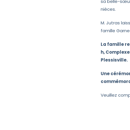
sa belle-sœur
nièces.
M. Jutras lai
famille Garne
La famille r
h, Complexe 
Plessisville.
Une cérémoni
commémorati
Veuillez comp