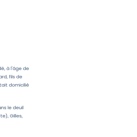
dé, à l'âge de
d, fils de
ait domicilié
ns le deuil
e), Gilles,