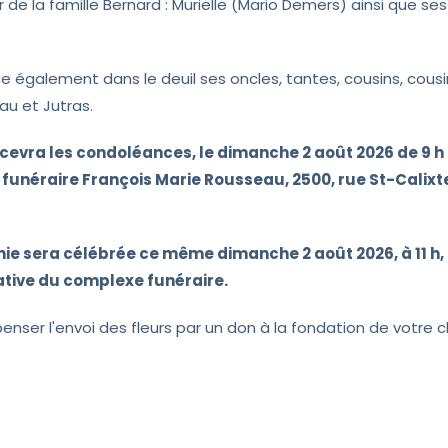
 de la famille Bernard : Murielle (Mario Demers) ainsi que se
sse également dans le deuil ses oncles, tantes, cousins, cous
au et Jutras.
ecevra les condoléances, le dimanche 2 août 2026 de 9 h 
funéraire François Marie Rousseau, 2500, rue St-Calixt
e sera célébrée ce même dimanche 2 août 2026, à 11 h, e
ve du complexe funéraire.
enser l'envoi des fleurs par un don à la fondation de votre c