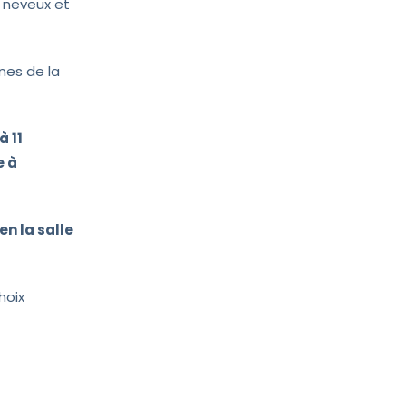
s neveux et
ines de la
à 11
e à
n la salle
hoix